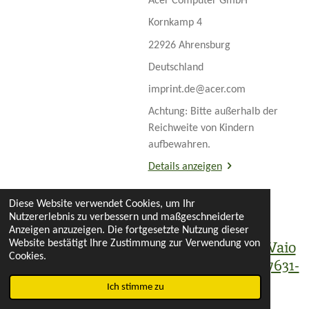
Acer Computer GmbH
Kornkamp 4
22926 Ahrensburg
Deutschland
imprint.de@acer.com
Achtung: Bitte außerhalb der
Reichweite von Kindern
aufbewahren.
Details anzeigen
In den Warenkorb
Diese Website verwendet Cookies, um Ihr
Nutzererlebnis zu verbessern und maßgeschneiderte
Anzeigen anzuzeigen. Die fortgesetzte Nutzung dieser
Website bestätigt Ihre Zustimmung zur Verwendung von
Tastatur für Sony Vaio
Cookies.
PCG-8P1M / N860-7631-
T003
Ich stimme zu
€ 17,00
zzgl.
Versandkosten