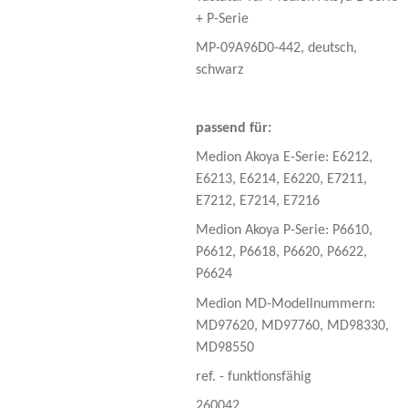
+ P-Serie
MP-09A96D0-442, deutsch,
schwarz
passend für:
Medion Akoya E-Serie
: E6212,
E6213, E6214, E6220, E7211,
E7212, E7214, E7216
Medion Akoya P-Serie
: P6610,
P6612, P6618, P6620, P6622,
P6624
Medion MD-Modellnummern
:
MD97620, MD97760, MD98330,
MD98550
ref. - funktionsfähig
260042