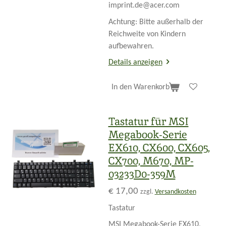
imprint.de@acer.com
Achtung: Bitte außerhalb der
Reichweite von Kindern
aufbewahren.
Details anzeigen
In den Warenkorb
Tastatur für MSI
Megabook-Serie
EX610, CX600, CX605,
CX700, M670, MP-
03233D0-359M
€ 17,00
zzgl.
Versandkosten
Tastatur
MSI Megabook-Serie EX610,