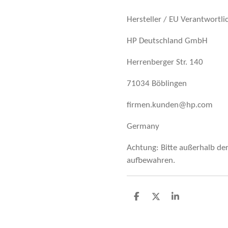
Hersteller / EU Verantwortli
HP Deutschland GmbH
Herrenberger Str. 140
71034 Böblingen
firmen.kunden@hp.com
Germany
Achtung: Bitte außerhalb de
aufbewahren.
T
T
T
e
e
e
i
i
i
l
l
l