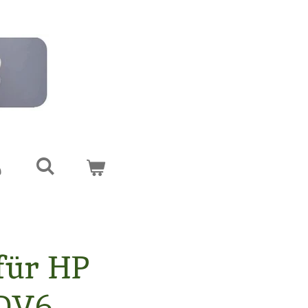
für HP
 DV6