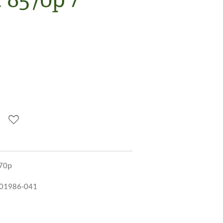
570p
701986-041