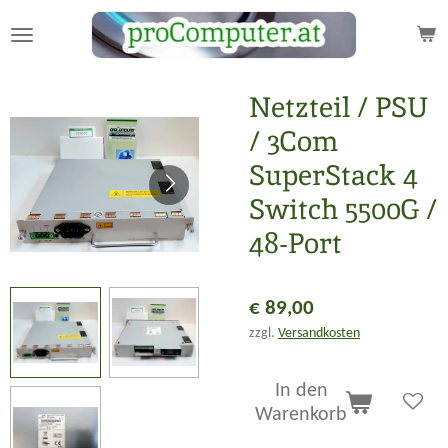
Zum
Hauptinhalt
springen
Netzteil / PSU
/ 3Com
SuperStack 4
Switch 5500G /
48-Port
€ 89,00
zzgl.
Versandkosten
In den
Warenkorb