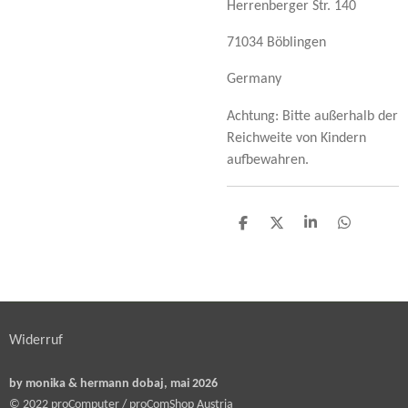
Herrenberger Str. 140
71034 Böblingen
Germany
Achtung: Bitte außerhalb der
Reichweite von Kindern
aufbewahren.
T
T
T
T
e
e
e
e
i
i
i
i
l
l
l
l
e
e
e
e
n
n
n
n
Widerruf
by monika & hermann dobaj, mai 2026
© 2022 proComputer / proComShop Austria