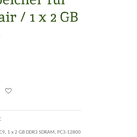
ir / 1 x 2 GB
0
C
9, 1 x
2 GB DDR3 SDRAM, PC3-12800