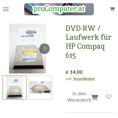
Zum
Hauptinhalt
springen
DVD-RW /
Laufwerk für
HP Compaq
615
€ 14,00
zzgl.
Versandkosten
In den
Warenkorb