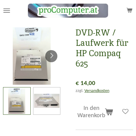
Zum
Hauptinhalt
springen
DVD-RW /
Laufwerk für
HP Compaq
625
€ 14,00
zzgl.
Versandkosten
In den
Warenkorb