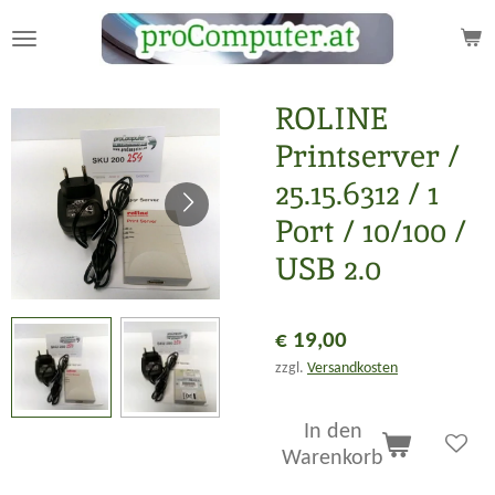
Zum
Hauptinhalt
springen
ROLINE
Printserver /
25.15.6312 / 1
Port / 10/100 /
USB 2.0
€ 19,00
zzgl.
Versandkosten
In den
Warenkorb