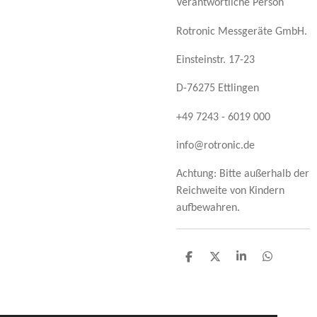
Verantwortliche Person
Rotronic Messgeräte GmbH.
Einsteinstr. 17-23
D-76275 Ettlingen
+49 7243 - 6019 000
info@rotronic.de
Achtung: Bitte außerhalb der
Reichweite von Kindern
aufbewahren.
T
T
T
T
e
e
e
e
i
i
i
i
l
l
l
l
e
e
e
e