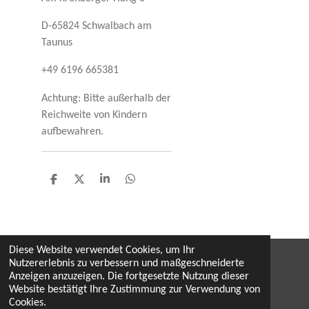
D-65824 Schwalbach am
Taunus
+49 6196 665381
Achtung: Bitte außerhalb der
Reichweite von Kindern
aufbewahren.
T
T
T
T
e
e
e
e
i
i
i
i
l
l
l
l
e
e
e
e
n
n
n
n
Diese Website verwendet Cookies, um Ihr
Nutzererlebnis zu verbessern und maßgeschneiderte
Widerruf
Anzeigen anzuzeigen. Die fortgesetzte Nutzung dieser
Website bestätigt Ihre Zustimmung zur Verwendung von
by monika & hermann dobaj, mai 2026
Cookies.