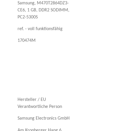
Samsung, M470T2864DZ3-
CE6, 1 GB, DDR2 SODIMM,
PC2-5300S
ref. - voll funktionsfähig
170474M
Hersteller / EU
Verantwortliche Person
Samsung Electronics GmbH
Am Kronberger Hang 6