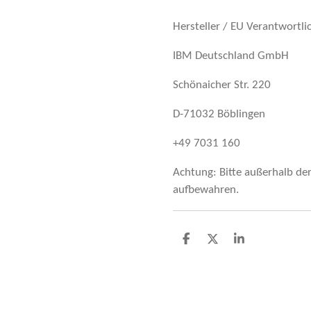
Hersteller / EU Verantwortli
IBM Deutschland GmbH
Schönaicher Str. 220
D-71032 Böblingen
+49 7031 160
Achtung: Bitte außerhalb de
aufbewahren.
T
T
T
e
e
e
i
i
i
l
l
l
e
e
e
n
n
n