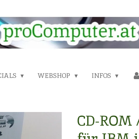
CIALS
WEBSHOP
INFOS
CD-ROM 
für IBM i