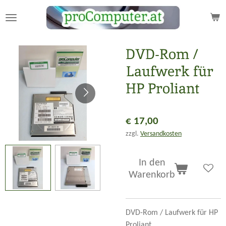
Zum
Hauptinhalt
springen
DVD-Rom /
Laufwerk für
HP Proliant
€ 17,00
zzgl.
Versandkosten
In den
Warenkorb
DVD-Rom / Laufwerk für HP
Proliant