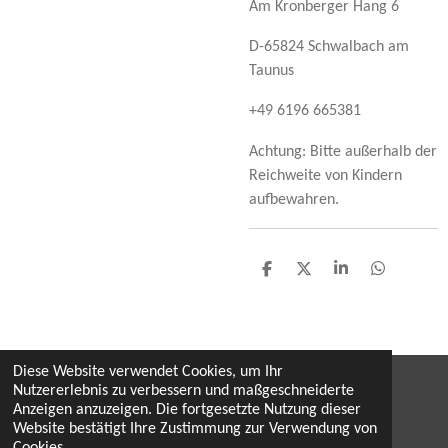
Am Kronberger Hang 6
D-65824 Schwalbach am
Taunus
+49 6196 665381
Achtung: Bitte außerhalb der
Reichweite von Kindern
aufbewahren.
T
T
T
T
e
e
e
e
i
i
i
i
l
l
l
l
e
e
e
e
n
n
n
n
Diese Website verwendet Cookies, um Ihr
Nutzererlebnis zu verbessern und maßgeschneiderte
Widerruf
Anzeigen anzuzeigen. Die fortgesetzte Nutzung dieser
Website bestätigt Ihre Zustimmung zur Verwendung von
by monika & hermann dobaj, mai 2026
Cookies.