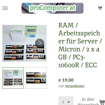
Zum
Hauptinhalt
springen
RAM /
Arbeitsspeich
er für Server /
Micron / 2 x 4
GB / PC3-
10600R / ECC
€ 19,00
zzgl.
Versandkosten
In den