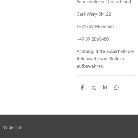
Semiconducer Deutschland
Carl-Wery-Str. 22
D-81739 München
+49 89 2060480
Achtung: Bitte außerhalb der
Reichweite von Kindern
aufbewahren.
T
T
T
T
e
e
e
e
i
i
i
i
l
l
l
l
e
e
e
e
n
n
n
n
Widerruf