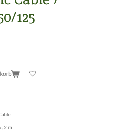
50/125
korb
 Cable
5, 2 m