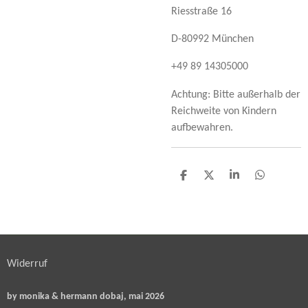
Riesstraße 16
D-80992 München
+49 89 14305000
Achtung: Bitte außerhalb der
Reichweite von Kindern
aufbewahren.
T
T
T
T
e
e
e
e
i
i
i
i
l
l
l
l
e
e
e
e
n
n
n
n
Widerruf
by monika & hermann dobaj, mai 2026