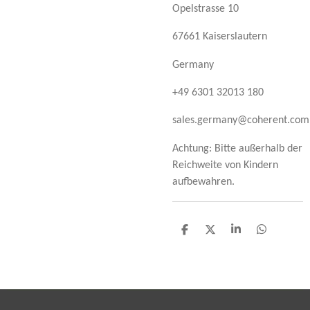
Opelstrasse 10
67661 Kaiserslautern
Germany
+49 6301 32013 180
sales.germany@coherent.com
Achtung: Bitte außerhalb der
Reichweite von Kindern
aufbewahren.
T
T
T
T
e
e
e
e
i
i
i
i
l
l
l
l
e
e
e
e
n
n
n
n