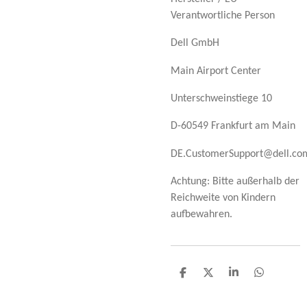
Verantwortliche Person
Dell GmbH
Main Airport Center
Unterschweinstiege 10
D-60549 Frankfurt am Main
DE.CustomerSupport@dell.co
Achtung: Bitte außerhalb der
Reichweite von Kindern
aufbewahren.
T
T
T
T
e
e
e
e
i
i
i
i