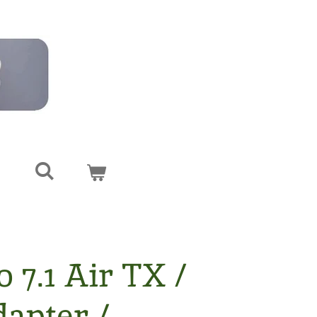
o 7.1 Air TX /
apter /