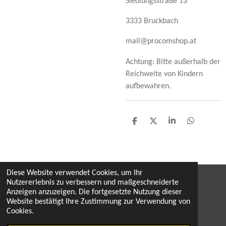
Siedlungsstraße 13
3333 Bruckbach
mail@procomshop.at
Achtung: Bitte außerhalb der
Reichweite von Kindern
aufbewahren.
T
T
T
T
e
e
e
e
i
i
i
i
l
l
l
l
e
e
e
e
n
n
n
n
Diese Website verwendet Cookies, um Ihr
Nutzererlebnis zu verbessern und maßgeschneiderte
Widerruf
Anzeigen anzuzeigen. Die fortgesetzte Nutzung dieser
Website bestätigt Ihre Zustimmung zur Verwendung von
by monika & hermann dobaj, mai 2026
Cookies.
© 2022 proComputer / proComShop Austria