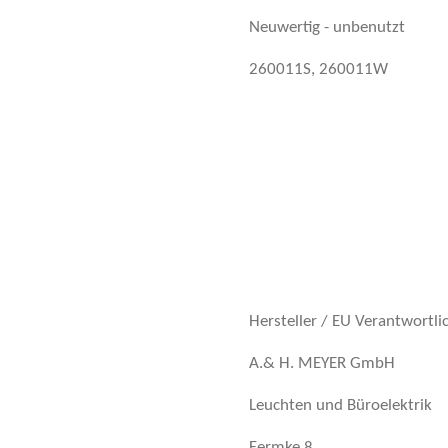
Neuwertig - unbenutzt
260011S, 260011W
Hersteller / EU Verantwortli
A.& H. MEYER GmbH
Leuchten und Büroelektrik
Fermke 8