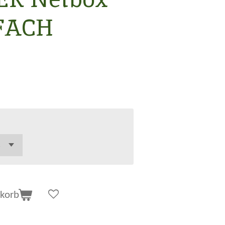
-FACH
korb