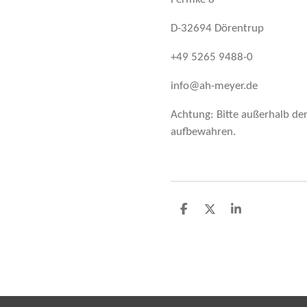
D-32694 Dörentrup
+49 5265 9488-0
info@ah-meyer.de
Achtung: Bitte außerhalb de
aufbewahren.
T
T
T
e
e
e
i
i
i
l
l
l
e
e
e
n
n
n