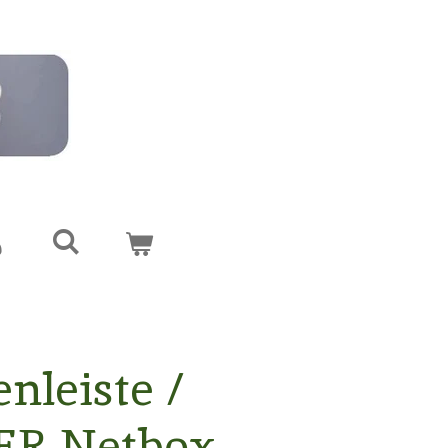
nleiste /
R Netbox