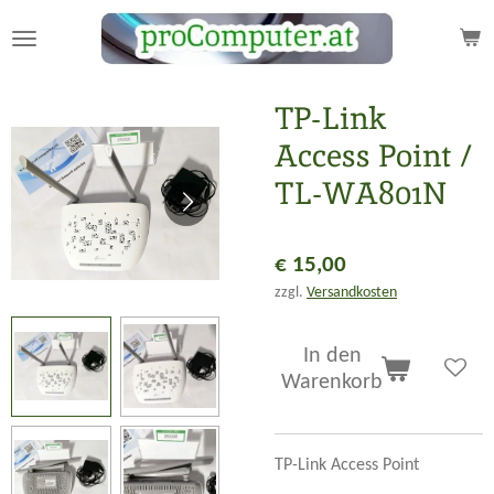
Zum
Hauptinhalt
springen
TP-Link
Access Point /
TL-WA801N
€ 15,00
zzgl.
Versandkosten
In den
Warenkorb
TP-Link Access Point