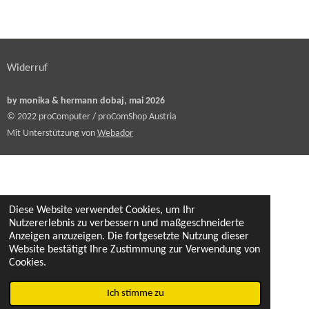
i
i
i
i
l
l
l
l
e
e
e
e
n
n
n
n
Widerruf
by monika & hermann dobaj, mai 2026
© 2022 proComputer / proComShop Austria
Mit Unterstützung von
Webador
Diese Website verwendet Cookies, um Ihr
Nutzererlebnis zu verbessern und maßgeschneiderte
Anzeigen anzuzeigen. Die fortgesetzte Nutzung dieser
Website bestätigt Ihre Zustimmung zur Verwendung von
Cookies.
Ich stimme zu