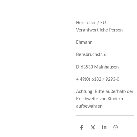
Hersteller / EU
Verantwortliche Person
Ehmann
Bensbruchstr. 6
D-63533 Mainhausen
+ 49(0) 6182 / 9293-0
Achtung: Bitte außerhalb der
Reichweite von Kindern
aufbewahren.
T
T
T
T
e
e
e
e