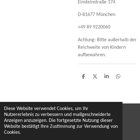
Einsteinstraße 174
D-81677 München
+49 89 9220060
Achtung: Bitte außerhalb der
Reichweite von Kindern
aufbewahren.
T
T
T
T
e
e
e
e
i
i
i
i
l
l
l
l
e
e
e
e
n
n
n
n
Diese Website verwendet Cookies, um Ihr
Nutzererlebnis zu verbessern und maßgeschneiderte
Widerruf
Anzeigen anzuzeigen. Die fortgesetzte Nutzung dieser
Website bestätigt Ihre Zustimmung zur Verwendung von
by monika & hermann dobaj, mai 2026
Cookies.
© 2022 proComputer / proComShop Austria