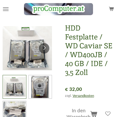
Zum
Hauptinhalt
springen
HDD
Festplatte /
WD Caviar SE
/ WD400JB /
40 GB / IDE /
3,5 Zoll
€ 32,00
zzgl.
Versandkosten
In den