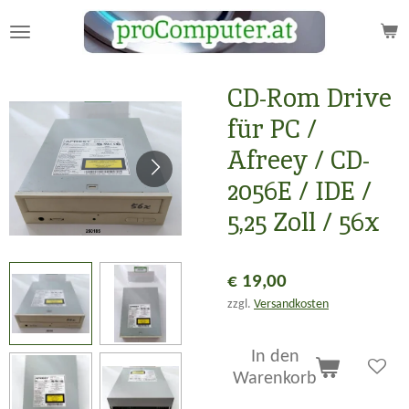
Zum
Hauptinhalt
springen
CD-Rom Drive
für PC /
Afreey / CD-
2056E / IDE /
5,25 Zoll / 56x
€ 19,00
zzgl.
Versandkosten
In den
Warenkorb