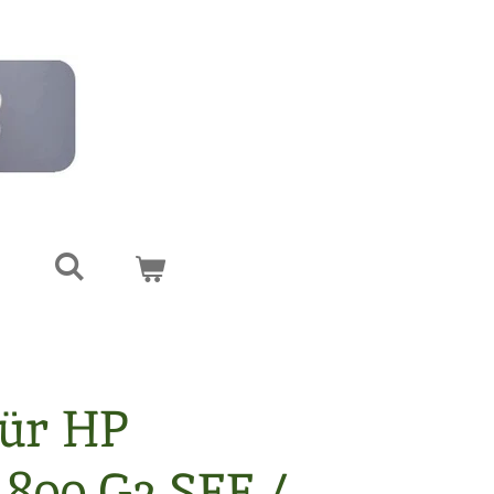
für HP
 800 G2 SFF /