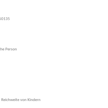
250135
che Person
r Reichweite von Kindern