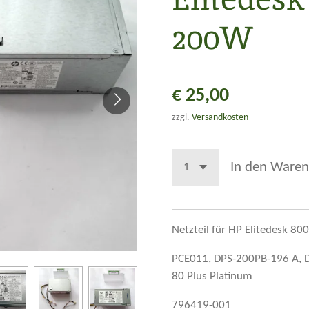
200W
€ 25,00
zzgl.
Versandkosten
In den Waren
Netzteil für HP Elitedesk 80
PCE011, DPS-200PB-196 A,
80 Plus Platinum
796419-001