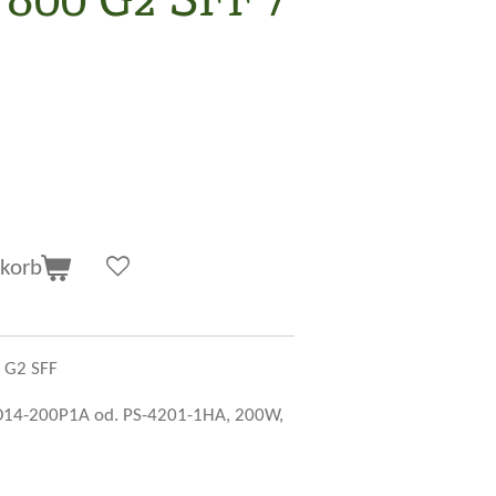
korb
0 G2 SFF
D14-200P1A od. PS-4201-1HA, 200W,