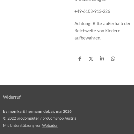
+49-6103-913-226
Achtung: Bitte außerhalb der
Reichweite von Kindern
aufbewahren.
T
T
T
T
e
e
e
e
i
i
i
i
l
l
l
l
e
e
e
e
n
n
n
n
Widerruf
by monika & hermann dobaj, mai 2026
© 2022 proComputer / proComShop Austria
Mit Unterstützung von
Webador