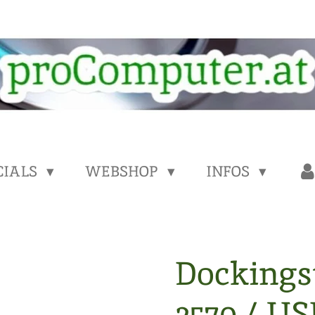
CIALS
WEBSHOP
INFOS
Dockings
2570 / US