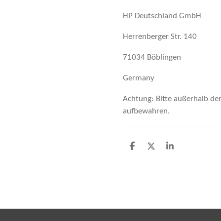
HP Deutschland GmbH
Herrenberger Str. 140
71034 Böblingen
Germany
Achtung: Bitte außerhalb de
aufbewahren.
T
T
T
e
e
e
i
i
i
l
l
l
e
e
e
n
n
n