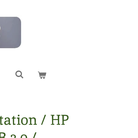
tation / HP
B 3.0 /