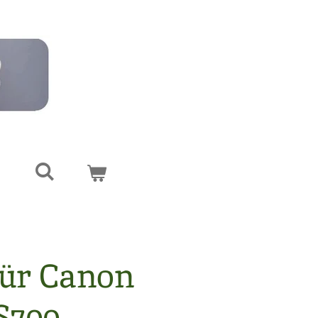
für Canon
S700 -