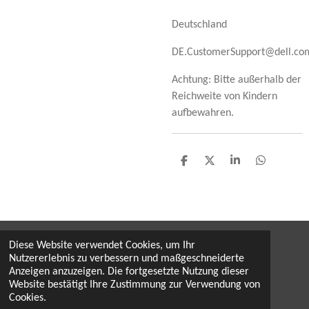
Deutschland
DE.CustomerSupport@dell.co
Achtung: Bitte außerhalb der
Reichweite von Kindern
aufbewahren.
T
T
T
T
e
e
e
e
i
i
i
i
l
l
l
l
e
e
e
e
n
n
n
n
Diese Website verwendet Cookies, um Ihr
Widerruf
Nutzererlebnis zu verbessern und maßgeschneiderte
Anzeigen anzuzeigen. Die fortgesetzte Nutzung dieser
by monika & hermann dobaj, mai 2026
Website bestätigt Ihre Zustimmung zur Verwendung von
Cookies.
© 2022 proComputer / proComShop Austria