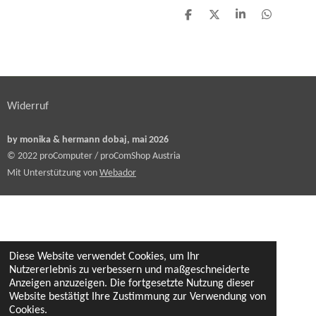
T
T
T
T
e
e
e
e
i
i
i
i
l
l
l
l
e
e
e
e
n
n
n
n
Widerruf
by monika & hermann dobaj, mai 2026
© 2022 proComputer / proComShop Austria
Mit Unterstützung von
Webador
Diese Website verwendet Cookies, um Ihr
Nutzererlebnis zu verbessern und maßgeschneiderte
Anzeigen anzuzeigen. Die fortgesetzte Nutzung dieser
Website bestätigt Ihre Zustimmung zur Verwendung von
Cookies.