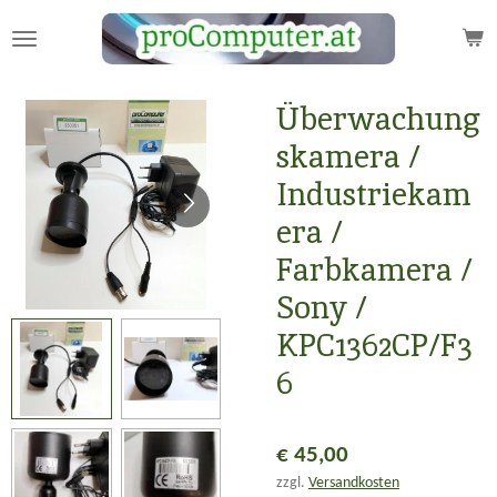
Zum
Hauptinhalt
springen
Überwachung
skamera /
Industriekam
era /
Farbkamera /
Sony /
KPC1362CP/F3
6
€ 45,00
zzgl.
Versandkosten