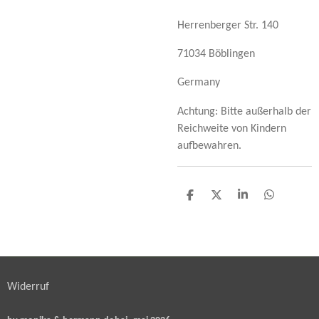
Herrenberger Str. 140
71034 Böblingen
Germany
Achtung: Bitte außerhalb der
Reichweite von Kindern
aufbewahren.
T
T
T
T
e
e
e
e
i
i
i
i
l
l
l
l
e
e
e
e
n
n
n
n
Widerruf