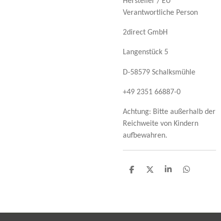
Hersteller / EU
Verantwortliche Person
2direct GmbH
Langenstück 5
D-58579 Schalksmühle
+49 2351 66887-0
Achtung: Bitte außerhalb der
Reichweite von Kindern
aufbewahren.
T
T
T
T
e
e
e
e
i
i
i
i
l
l
l
l
e
e
e
e
n
n
n
n