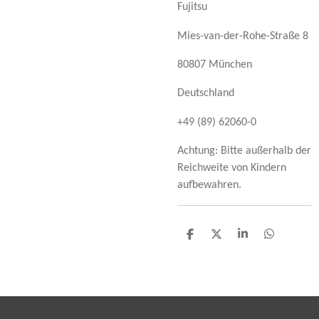
Fujitsu
Mies-van-der-Rohe-Straße 8
80807 München
Deutschland
+49 (89) 62060-0
Achtung: Bitte außerhalb der
Reichweite von Kindern
aufbewahren.
T
T
T
T
e
e
e
e
i
i
i
i
l
l
l
l
e
e
e
e
n
n
n
n