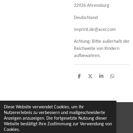
22926 Ahrensburg
Deutschland
imprint.de@acer.com
Achtung: Bitte außerhalb der
Reichweite von Kindern
aufbewahren.
T
T
T
T
e
e
e
e
i
i
i
i
l
l
l
l
e
e
e
e
n
n
n
n
Diese Website verwendet Cookies, um Ihr
Nutzererlebnis zu verbessern und maßgeschneiderte
Widerruf
Anzeigen anzuzeigen. Die fortgesetzte Nutzung dieser
Website bestätigt Ihre Zustimmung zur Verwendung von
by monika & hermann dobaj, mai 2026
Cookies.