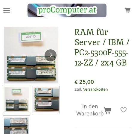
Zum
Hauptinhalt
springen
RAM für
Server / IBM /
PC2-5300F-555-
12-ZZ / 2x4 GB
€ 25,00
zzgl.
Versandkosten
In den
Warenkorb