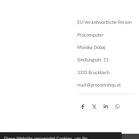
EU-Verantwortliche Person
Procomputer
Monika Dobaj
Siedlungsstr. 13
3333 Bruckbach
mail@procomshop.at
T
T
T
T
e
e
e
e
i
i
i
i
l
l
l
l
e
e
e
e
n
n
n
n
Diese Website verwendet Cookies, um Ihr